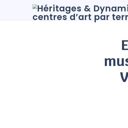
E
mus
V