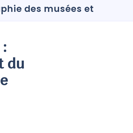
 :
t du
ie